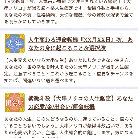
TV大絶賛！今、人気占い番組で大注目されている鑑定士『大
串ノリコ』が贈る超本格人生鑑定です。紫微斗数と手相から、
あなたの本質、性格傾向、大切な転機、今の運勢状況まで全て
を明らかにしていきます。
人生変わる運命転機『XX月XX日』次、あ
なたの身に起こること＆選択肢
【人生変えたいなら大串先生】あなたにしかできない生き方、
あなたの一番の幸せを叶えるために大串ノリコが贈る人生鑑
定。注意すべきこと・これから起こること・重要なチャンスを
知れば、間違いない道を選べます。
紫微斗数【大串ノリコの人生鑑定】あなた
の恋愛/金/出会い/運命転機
あなたの人生、この先どうなるのか…迷っていること、悩んで
いることも多いでしょう。大串ノリコが紫微斗数占いで、あな
たの恋愛や出会い、金運、人生総合的に鑑定します。気になる