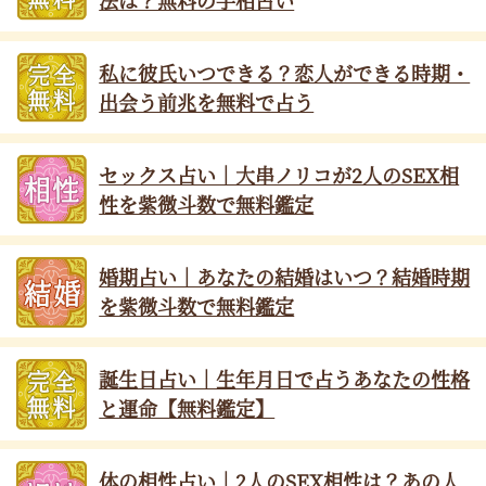
私に彼氏いつできる？恋人ができる時期・
出会う前兆を無料で占う
セックス占い｜大串ノリコが2人のSEX相
性を紫微斗数で無料鑑定
婚期占い｜あなたの結婚はいつ？結婚時期
を紫微斗数で無料鑑定
誕生日占い｜生年月日で占うあなたの性格
と運命【無料鑑定】
体の相性占い｜2人のSEX相性は？あの人