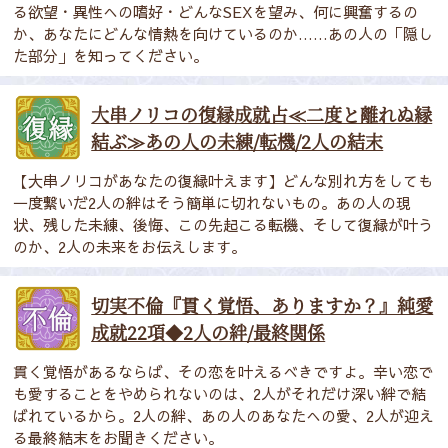
る欲望・異性への嗜好・どんなSEXを望み、何に興奮するの
か、あなたにどんな情熱を向けているのか……あの人の「隠し
た部分」を知ってください。
大串ノリコの復縁成就占≪二度と離れぬ縁
結ぶ≫あの人の未練/転機/2人の結末
【大串ノリコがあなたの復縁叶えます】どんな別れ方をしても
一度繋いだ2人の絆はそう簡単に切れないもの。あの人の現
状、残した未練、後悔、この先起こる転機、そして復縁が叶う
のか、2人の未来をお伝えします。
切実不倫『貫く覚悟、ありますか？』純愛
成就22項◆2人の絆/最終関係
貫く覚悟があるならば、その恋を叶えるべきですよ。辛い恋で
も愛することをやめられないのは、2人がそれだけ深い絆で結
ばれているから。2人の絆、あの人のあなたへの愛、2人が迎え
る最終結末をお聞きください。