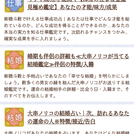
見極め鑑定】あなたの才能/味方/成果
紫微斗数で叶える仕事成功占｜あなたは仕事でどんな才能を秘
めているのか、どんな成功を得ることができるのか…あなたの
本当の実力を知る仕事鑑定です。次訪れるチャンスをつかみ、
確実な成果を手に入れましょう。
婚期も伴侶の詳細も≪大串ノリコが当てる
結婚鑑定≫伴侶の特徴/入籍
紫微斗数と手相占いであなたの「幸せな結婚」を明らかにしま
しょう。数多くの男女の縁を結んだ大串ノリコがお送りする結
婚鑑定です。運命の結婚相手の詳細・出会う日・入籍まで、そ
のすべてをお伝えします。
大串ノリコの結婚占い｜次、訪れるあなた
の運命の人※特徴/接近/告白
大串ノリコがあなたの結婚を占います。あなたはどんな結婚縁