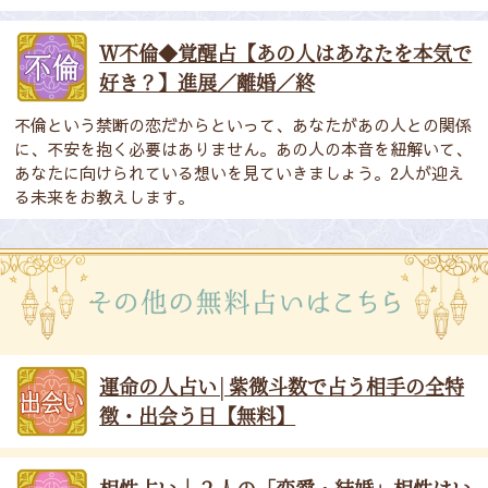
Ｗ不倫◆覚醒占【あの人はあなたを本気で
好き？】進展／離婚／終
不倫という禁断の恋だからといって、あなたがあの人との関係
に、不安を抱く必要はありません。あの人の本音を紐解いて、
あなたに向けられている想いを見ていきましょう。2人が迎え
る未来をお教えします。
運命の人占い│紫微斗数で占う相手の全特
徴・出会う日【無料】