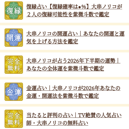
復縁占い【復縁確率は●%】大串ノリコが
２人の復縁可能性を紫微斗数で鑑定
大串ノリコの開運占い｜あなたの開運と運
気を上げる方法を鑑定
大串ノリコが占う2026年下半期の運勢｜
あなたの全体運を紫微斗数で鑑定
金運占い｜大串ノリコが2026年あなたの
金運・開運法を紫微斗数で鑑定
当たると評判の占い｜TV絶賛の人気占い
師・大串ノリコの無料占い