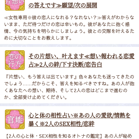
の答えです≫願望/次の展開
≪女性専用※彼の恋人になれる？なれない？≫答えがわからな
いまま、ただ待つだけの恋は辛いもの。彼があなたに抱く感
情、今の気持ちを明らかにしましょう。彼との交際を叶えるた
めに大切なことをお教えします。
その片想い、叶えます≪想い報われる恋愛
占≫2人の絆/下す決断/恋告白
『片想い、もう答えは出ています』色々あなたも迷ってきたの
でしょう……だからこそ、答えを知るべきですね。あの人が抱
くあなたへの想い、期待、そして2人の恋はどこまで進むの
か、全部受け止めてください。
心と体の相性占い※あの人の愛欲/情熱を
暴く※2人のSEX相性/恋絆
【2人の心と体・SEX相性を知るオトナの鑑定】あの人が秘め