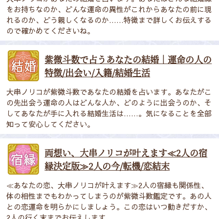
をお持ちなのか、どんな運命の異性がこれからあなたの前に現
れるのか、どう親しくなるのか……特徴まで詳しくお伝えする
ので確かめてくださいね。
紫微斗数で占うあなたの結婚｜運命の人の
特徴/出会い/入籍/結婚生活
大串ノリコが紫微斗数であなたの結婚を占います。あなたがこ
の先出会う運命の人はどんな人か、どのように出会うのか、そ
してあなたが手に入れる結婚生活は……。気になることを全部
知って安心してください。
両想い、大串ノリコが叶えます≪2人の宿
縁決定版≫2人の今/転機/恋結末
≪あなたの恋、大串ノリコが叶えます≫2人の宿縁も関係性、
体の相性までもわかってしまうのが紫微斗数鑑定です。あの人
との恋運命を明らかにしましょう。この恋はいつ動きだすか、
2人の行く末までお伝えします。