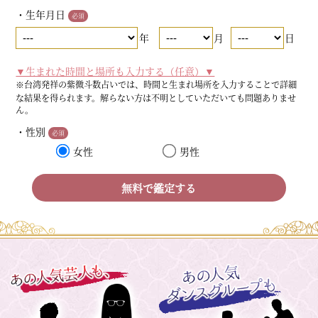
・生年月日
必須
年
月
日
▼生まれた時間と場所も入力する（任意）▼
※台湾発祥の紫微斗数占いでは、時間と生まれ場所を入力することで詳細
な結果を得られます。解らない方は不明としていただいても問題ありませ
ん。
・性別
必須
女性
男性
無料で鑑定する