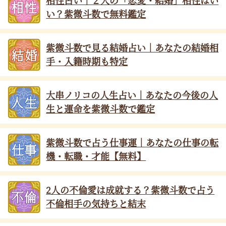
相性占い｜２人の「恋愛・結婚」相性はい
い？紫微斗数で無料鑑定
紫微斗数で見る結婚占い｜あなたの結婚相
手・入籍時期も特定
大串ノリコの人生占い｜あなたの今後の人
生と運命を紫微斗数で鑑定
紫微斗数で占う仕事運｜あなたの仕事の転
機・転職・才能【無料】
2人の不倫愛は成就する？紫微斗数で占う
不倫相手の気持ちと結末