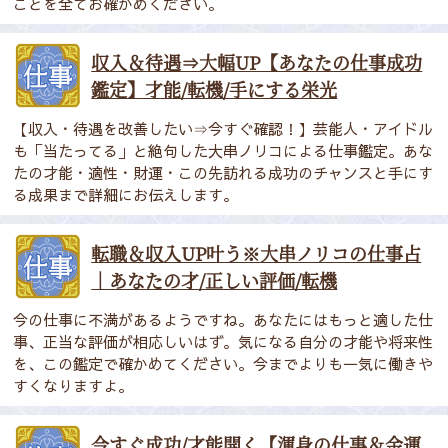
ことを全てお確かめください。
収入＆待遇⇒大幅UP【あなたの仕事成功
鑑定】才能/転機/手にする栄光
【収入・待遇を改善したい⇒今すぐ確認！】芸能人・アイドル
も「当たってる」と絶句した大串ノリコによる仕事鑑定。あな
たの才能・適性・財運・この先訪れる成功のチャンスと手にす
る成果まで詳細にお伝えします。
転職＆収入UP叶う※大串ノリコの仕事占
｜あなたの才/正しい評価/転機
今の仕事に不満があるようですね。あなたにはもっと適した仕
事、正当な評価が相応しいはず。気になる自分の才能や将来性
を、この鑑定で確かめてください。今までよりも一気に働きや
すくなりますよ。
今すぐ成功/才能開く【渾身の仕事＆金運