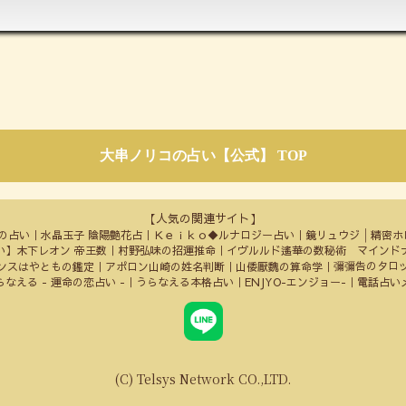
大串ノリコの占い【公式】 TOP
【人気の関連サイト】
Doの占い
水晶玉子 陰陽艶花占
Ｋｅｉｋｏ◆ルナロジー占い
鏡リュウジ│精密ホ
い】木下レオン 帝王数
村野弘味の招運推命
イヴルルド遙華の数秘術 マインド
彌彌告のタロ
ンスはやともの鑑定
アポロン山崎の姓名判断
山倭厭魏の算命学
らなえる - 運命の恋占い -
うらなえる本格占い
ENJYO-エンジョー-
電話占い
(C) Telsys Network CO.,LTD.