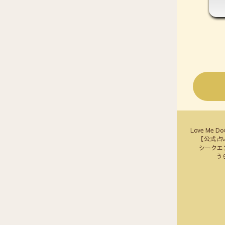
Love Me 
【公式占
シークエ
う