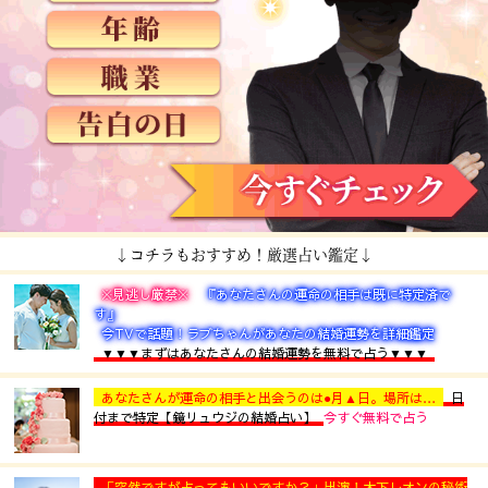
↓コチラもおすすめ！厳選占い鑑定↓
※見逃し厳禁※
『あなたさんの運命の相手は既に特定済で
す』
今TVで話題！ラブちゃんがあなたの結婚運勢を詳細鑑定
▼▼▼まずはあなたさんの結婚運勢を無料で占う▼▼▼
あなたさんが運命の相手と出会うのは●月▲日。場所は…
日
付まで特定【鏡リュウジの結婚占い】
今すぐ無料で占う
「突然ですが占ってもいいですか？」出演！木下レオンの秘術