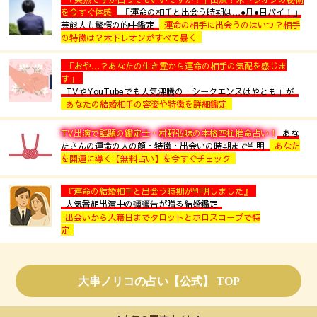
を今すぐ体感
「運命の相手と出会う時期は…●月●日バイ！」
芸能人も驚愕の的中鑑定
運命の相手に出会うのはいつ？相手
の特徴は？木下レオンがすべて暴く
「おや…？あなたの生き霊から運命の相手の気配を感じま
す」
TVやYouTubeでも人気沸騰の「シークエンスはやとも」が
あなたの結婚相手の容姿や特徴を詳細鑑定
TV出演で話題の鑑定士・村野弘味の本格四柱推命占い！
あな
たさんの運命の人の顔・特徴・出会いの時期まで判明
あなた
を開運に導く【無料占い】を今すぐチェック
『運命の結婚相手と出会う時期が判明しました』
人気番組出演中の彌彌告が贈る結婚鑑定
出会いから入籍日までタロットとホロスコープで特
定
大串ノリコの占い【公式】 TOP