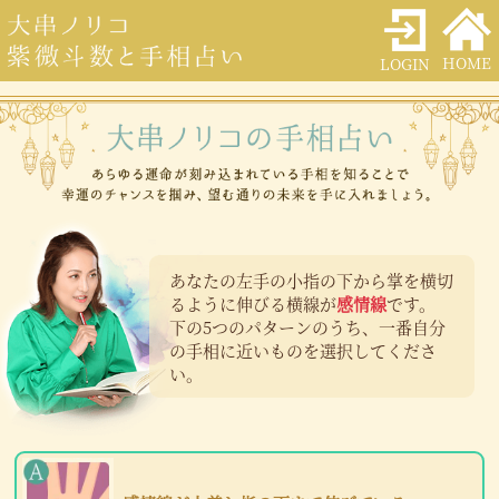
HOME
LOGIN
あなたの左手の小指の下から掌を横切
るように伸びる横線が
感情線
です。
下の5つのパターンのうち、一番自分
の手相に近いものを選択してくださ
い。