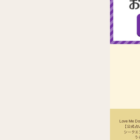
ニック
性別
必
生年月