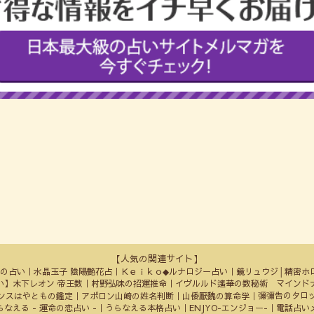
ネーム
必須
さん
須
女性
男性
日
必須
年
月
日