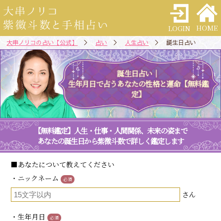
HOME
LOGIN
大串ノリコの占い【公式】
＞
占い
＞
人生占い
＞ 誕生日占い
誕生日占い｜
生年月日で占うあなたの性格と運命【無料鑑
定】
【無料鑑定】人生・仕事・人間関係、未来の姿まで
あなたの誕生日から紫微斗数で詳しく鑑定します
■あなたについて教えてください
・ニックネーム
必須
さん
・生年月日
必須