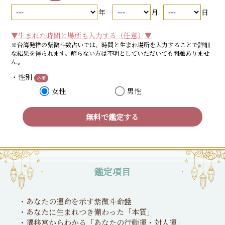
年
月
日
▼生まれた時間と場所も入力する（任意）▼
※台湾発祥の紫微斗数占いでは、時間と生まれ場所を入力することで詳細
な結果を得られます。解らない方は不明としていただいても問題ありませ
ん。
・性別
必須
女性
男性
無料で鑑定する
鑑定項目
・あなたの運命を示す紫微斗命盤
・あなたに生まれつき備わった「本質」
・遷移宮からわかる「あなたの行動運・対人運」