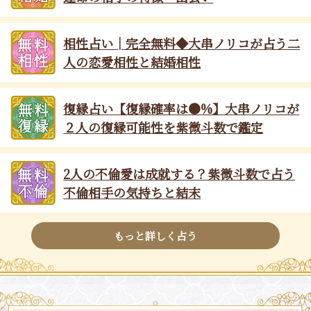
相性占い│完全無料◆大串ノリコが占う二
人の恋愛相性と結婚相性
復縁占い【復縁確率は●%】大串ノリコが
２人の復縁可能性を紫微斗数で鑑定
2人の不倫愛は成就する？紫微斗数で占う
不倫相手の気持ちと結末
もっと詳しく占う