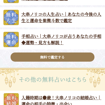
大串ノリコの人生占い｜あなたの今後の人
生と運命を紫微斗数で鑑定
手相占い│大串ノリコが占うあなたの手相
◆運勢・見方も解説！
無料で鑑定する
入籍時期は●歳！大串ノリコの結婚占い│
運命の相手の特徴・出会い