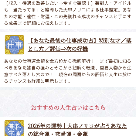
【収入・待遇を改善したい⇒今すぐ確認！】芸能人・アイドル
も「当たってる」と絶句した大串ノリコによる仕事鑑定。あな
たの才能・適性・財運・この先訪れる成功のチャンスと手にす
る成果まで詳細にお伝えします。
【あなた最後の仕事成功占】特別な才／落
とし穴／評価⇒次の好機
あなたの仕事運全貌を全方位から徹底解析！ まず最初に知る
べきあなた独自の強みとそこから紐解く転職、重要人物から注
意すべき落とし穴まで！ 現在の周囲からの評価と人生に於け
るチャンスも詳細に明示します。
おすすめの人生占いはこちら
2026年の運勢│大串ノリコが占うあなた
の総合運・恋愛運・金運