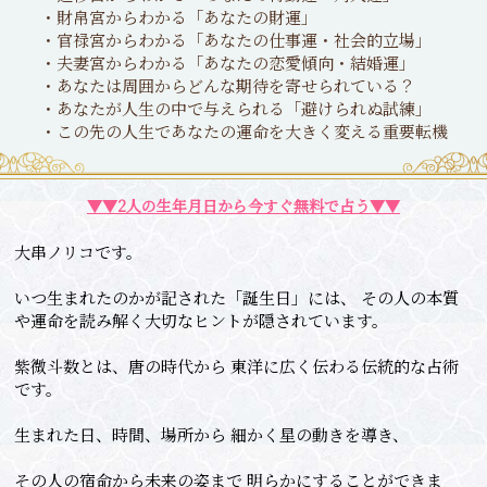
・財帛宮からわかる「あなたの財運」
・官禄宮からわかる「あなたの仕事運・社会的立場」
・夫妻宮からわかる「あなたの恋愛傾向・結婚運」
・あなたは周囲からどんな期待を寄せられている？
・あなたが人生の中で与えられる「避けられぬ試練」
・この先の人生であなたの運命を大きく変える重要転機
▼▼2人の生年月日から今すぐ無料で占う▼▼
大串ノリコです。
いつ生まれたのかが記された「誕生日」には、 その人の本質
や運命を読み解く大切なヒントが隠されています。
紫微斗数とは、唐の時代から 東洋に広く伝わる伝統的な占術
です。
生まれた日、時間、場所から 細かく星の動きを導き、
その人の宿命から未来の姿まで 明らかにすることができま