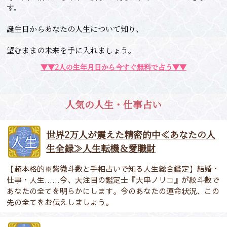
す。
誕生日からあなたの人生について知り、
望むままの未来を手に入れましょう。
▼▼2人の生年月日から今すぐ無料で占う▼▼
人気の人生・仕事占い
世界2万人が震えた精密的中≪あなたの人
生全録≫人生転機＆愛職財
【超本格的※紫微斗数と手相占いで知る人生総合鑑定】結婚・
仕事・人生……今、大注目の鑑定士『大串ノリコ』が絞斗数で
あなたの全てを明らかにします。今のあなたの運命状況、この
先の全てをお伝えしましょう。