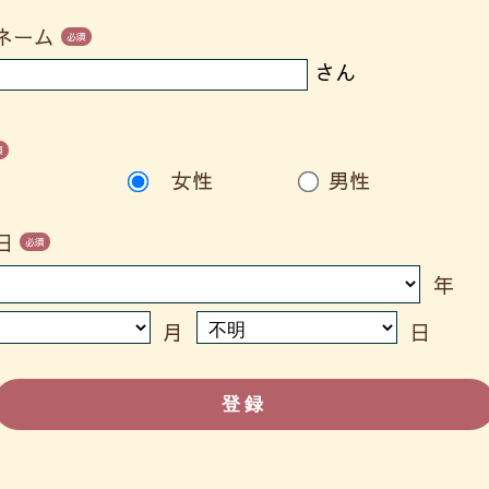
ネーム
必須
さん
須
女性
男性
日
必須
年
月
日