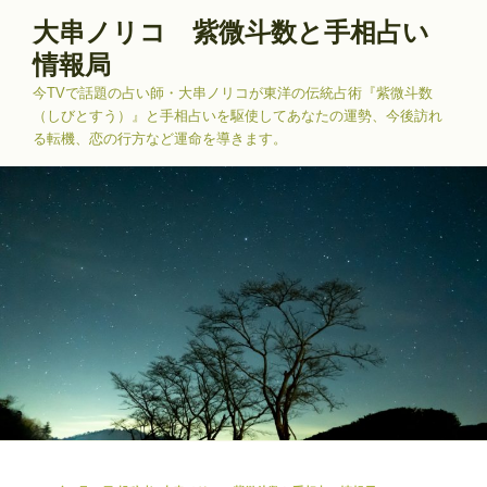
コ
大串ノリコ 紫微斗数と手相占い
ン
情報局
テ
ン
今TVで話題の占い師・大串ノリコが東洋の伝統占術『紫微斗数
ツ
（しびとすう）』と手相占いを駆使してあなたの運勢、今後訪れ
る転機、恋の行方など運命を導きます。
へ
ス
キ
ッ
プ