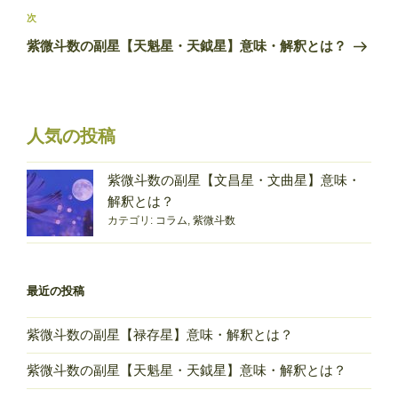
ビ
稿
次
次
ゲ
の
紫微斗数の副星【天魁星・天鉞星】意味・解釈とは？
投
ー
稿
シ
ョ
人気の投稿
ン
紫微斗数の副星【文昌星・文曲星】意味・
解釈とは？
カテゴリ:
コラム
,
紫微斗数
最近の投稿
紫微斗数の副星【禄存星】意味・解釈とは？
紫微斗数の副星【天魁星・天鉞星】意味・解釈とは？