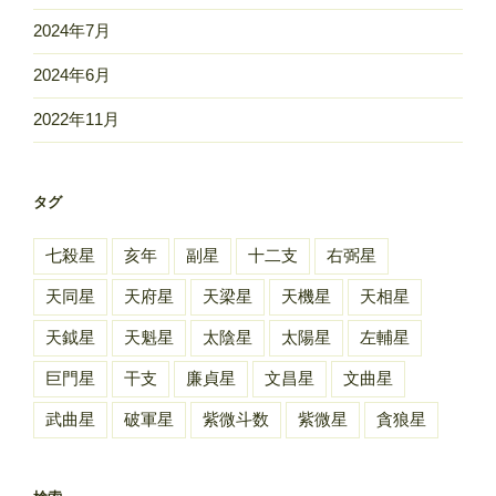
2024年7月
2024年6月
2022年11月
タグ
七殺星
亥年
副星
十二支
右弼星
天同星
天府星
天梁星
天機星
天相星
天鉞星
天魁星
太陰星
太陽星
左輔星
巨門星
干支
廉貞星
文昌星
文曲星
武曲星
破軍星
紫微斗数
紫微星
貪狼星