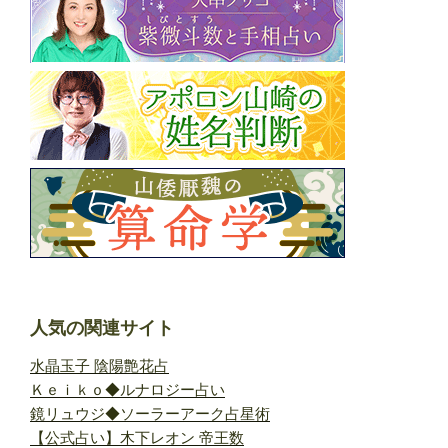
人気の関連サイト
水晶玉子 陰陽艶花占
Ｋｅｉｋｏ◆ルナロジー占い
鏡リュウジ◆ソーラーアーク占星術
【公式占い】木下レオン 帝王数