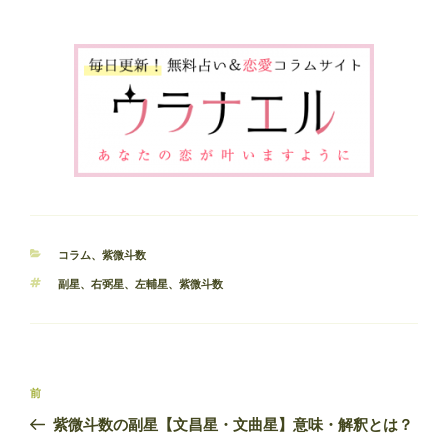
カ
コラム
、
紫微斗数
テ
タ
副星
、
右弼星
、
左輔星
、
紫微斗数
ゴ
グ
リ
ー
投
前
前
稿
の
紫微斗数の副星【文昌星・文曲星】意味・解釈とは？
ナ
投