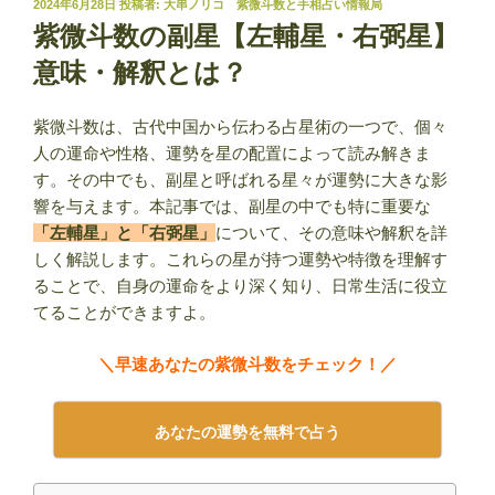
投
2024年6月28日
投稿者:
大串ノリコ 紫微斗数と手相占い情報局
稿
紫微斗数の副星【左輔星・右弼星】
日:
意味・解釈とは？
紫微斗数は、古代中国から伝わる占星術の一つで、個々
人の運命や性格、運勢を星の配置によって読み解きま
す。その中でも、副星と呼ばれる星々が運勢に大きな影
響を与えます。本記事では、副星の中でも特に重要な
「左輔星」と「右弼星」
について、その意味や解釈を詳
しく解説します。これらの星が持つ運勢や特徴を理解す
ることで、自身の運命をより深く知り、日常生活に役立
てることができますよ。
＼早速あなたの紫微斗数をチェック！／
あなたの運勢を無料で占う