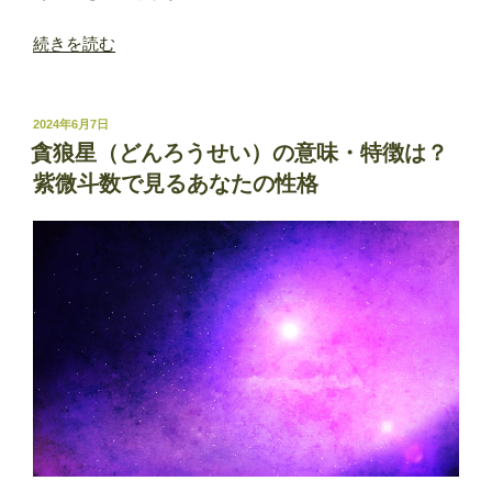
た
“巨
続きを読む
の
門
性
星
格”
（こ
の
投
2024年6月7日
稿
も
貪狼星（どんろうせい）の意味・特徴は？
日:
ん
紫微斗数で見るあなたの性格
せ
い）
の
意
味・
特
徴
は？
紫
微
斗
数