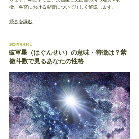
徴、各宮における影響について詳しく解説します。
“紫
続きを読む
微
斗
数
投
2024年6月10日
稿
の
破軍星（はぐんせい）の意味・特徴は？紫
日:
副
微斗数で見るあなたの性格
星
【文
昌
星・
文
曲
星】
意
味・
解