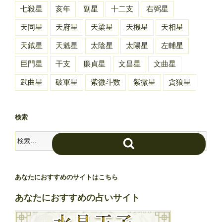
七殺星
亥年
副星
十二支
右弼星
天同星
天府星
天梁星
天機星
天相星
天鉞星
天魁星
太陰星
太陽星
左輔星
巨門星
干支
廉貞星
文昌星
文曲星
武曲星
破軍星
紫微斗数
紫微星
貪狼星
検索
検
検
索:
索
あなたにおすすめのサイトはこちら
あなたにおすすめの占いサイト