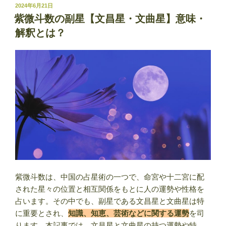
数
投
2024年6月21日
稿
の
紫微斗数の副星【文昌星・文曲星】意味・
日:
副
解釈とは？
星
【左
輔
星・
右
弼
星】
意
味・
解
釈
と
紫微斗数は、中国の占星術の一つで、命宮や十二宮に配
は？”
された星々の位置と相互関係をもとに人の運勢や性格を
の
占います。その中でも、副星である文昌星と文曲星は特
に重要とされ、
知識、知恵、芸術などに関する運勢
を司
ります。本記事では、文昌星と文曲星の持つ運勢や特