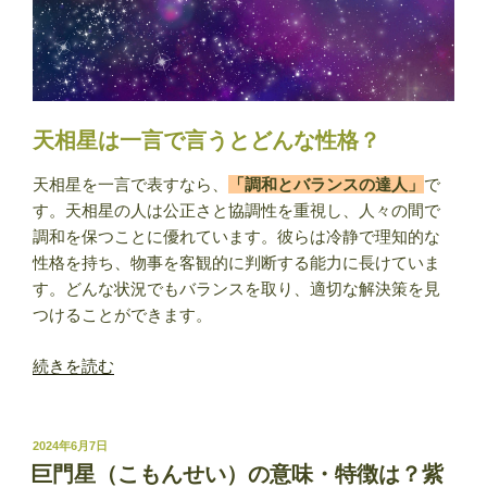
特
徴
は？
紫
微
斗
天相星は一言で言うとどんな性格？
数
で
天相星を一言で表すなら、
「調和とバランスの達人」
で
見
す。天相星の人は公正さと協調性を重視し、人々の間で
る
調和を保つことに優れています。彼らは冷静で理知的な
あ
性格を持ち、物事を客観的に判断する能力に長けていま
な
す。どんな状況でもバランスを取り、適切な解決策を見
た
つけることができます。
の
“天
性
続きを読む
相
格”
星
の
（て
投
2024年6月7日
稿
ん
巨門星（こもんせい）の意味・特徴は？紫
日: