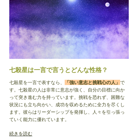
意
味・
特
徴
は？
紫
微
斗
数
七殺星は一言で言うとどんな性格？
で
見
七殺星を一言で表すなら、
「強い意志と挑戦心の人」
で
る
す。七殺星の人は非常に意志が強く、自分の目標に向か
あ
って突き進む力を持っています。挑戦を恐れず、困難な
な
状況にも立ち向かい、成功を収めるために全力を尽くし
た
ます。彼らはリーダーシップを発揮し、人々を引っ張っ
の
ていく能力に優れています。
性
格”
“七
続きを読む
の