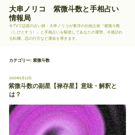
コ
大串ノリコ 紫微斗数と手相占い
ン
情報局
テ
ン
今TVで話題の占い師・大串ノリコが東洋の伝統占術『紫微斗数
ツ
（しびとすう）』と手相占いを駆使してあなたの運勢、今後訪れ
る転機、恋の行方など運命を導きます。
へ
ス
キ
カテゴリー:
紫微斗数
ッ
プ
投
2025年5月12日
稿
紫微斗数の副星【禄存星】意味・解釈と
日:
は？