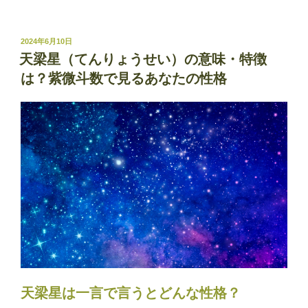
殺
星
（し
投
2024年6月10日
稿
ち
天梁星（てんりょうせい）の意味・特徴
日:
さ
は？紫微斗数で見るあなたの性格
つ
せ
い）
の
意
味・
特
徴
は？
紫
微
斗
数
天梁星は一言で言うとどんな性格？
で