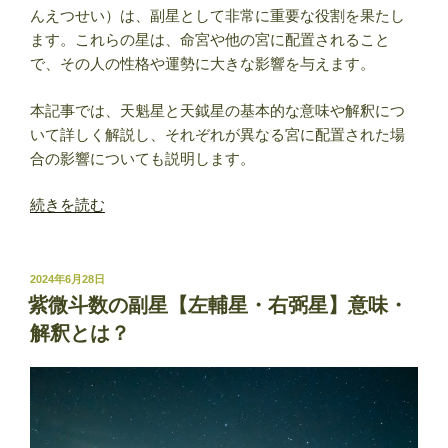
んえつせい）は、副星として非常に重要な役割を果たし
ます。これらの星は、命宮や他の宮に配置されること
で、その人の性格や運勢に大きな影響を与えます。
本記事では、天魁星と天鉞星の基本的な意味や解釈につ
いて詳しく解説し、それぞれが異なる宮に配置された場
合の影響についても説明します。
“紫
続きを読む
微
斗
数
投
2024年6月28日
稿
の
紫微斗数の副星【左輔星・右弼星】意味・
日:
副
解釈とは？
星
【天
魁
星・
天