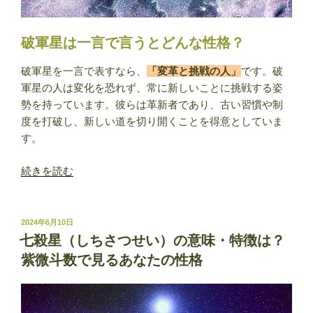
釈
と
は？”
破軍星は一言で言うとどんな性格？
の
破軍星を一言で表すなら、
「変革と挑戦の人」
です。破
軍星の人は変化を恐れず、常に新しいことに挑戦する姿
勢を持っています。彼らは革新者であり、古い習慣や制
度を打破し、新しい道を切り開くことを得意としていま
す。
“破
続きを読む
軍
星
（は
投
2024年6月10日
稿
ぐ
七殺星（しちさつせい）の意味・特徴は？
日:
ん
紫微斗数で見るあなたの性格
せ
い）
の