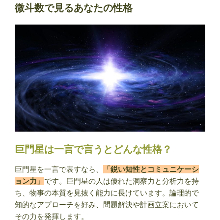
そ
微斗数で見るあなたの性格
う
せ
い）
の
意
味・
特
徴
は？
紫
微
斗
巨門星は一言で言うとどんな性格？
数
で
巨門星を一言で表すなら、
「鋭い知性とコミュニケーシ
見
ョン力」
です。巨門星の人は優れた洞察力と分析力を持
る
ち、物事の本質を見抜く能力に長けています。論理的で
あ
知的なアプローチを好み、問題解決や計画立案において
な
その力を発揮します。