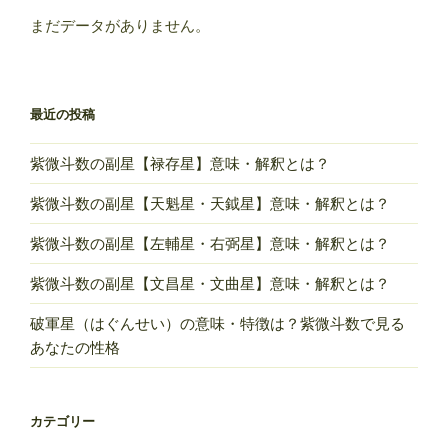
意
ジ
まだデータがありません。
味・
送
特
り
徴
最近の投稿
は？
紫
紫微斗数の副星【禄存星】意味・解釈とは？
微
斗
紫微斗数の副星【天魁星・天鉞星】意味・解釈とは？
数
で
紫微斗数の副星【左輔星・右弼星】意味・解釈とは？
見
紫微斗数の副星【文昌星・文曲星】意味・解釈とは？
る
あ
破軍星（はぐんせい）の意味・特徴は？紫微斗数で見る
な
あなたの性格
た
の
性
カテゴリー
格”