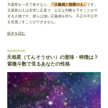
見
天梁星を一言で表すなら、
「正義感と慈愛の人」
です。
る
天梁星の人は非常に正直で、公正な判断を下すことがで
あ
きる人物です。彼らは強い正義感を持ち、不正や不公平
な
を見過ごすことができません。
た
“天
の
続きを読む
梁
性
星
格”
（て
の
投
2024年6月10日
稿
ん
天相星（てんそうせい）の意味・特徴は？
日:
り
紫微斗数で見るあなたの性格
ょ
う
せ
い）
の
意
味・