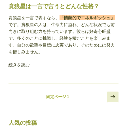
貪狼星は一言で言うとどんな性格？
で
見
貪狼星を一言で表すなら、
「情熱的でエネルギッシュ」
る
です。貪狼星の人は、生命力に溢れ、どんな状況でも前
あ
向きに取り組む力を持っています。彼らは好奇心旺盛
な
で、多くのことに挑戦し、経験を積むことを楽しみま
た
す。自分の欲望や目標に忠実であり、そのためには努力
の
を惜しみません。
性
格”
“貪
続きを読む
の
狼
星
（ど
ん
投
次
固定ページ
1
ろ
の
稿
う
ペ
の
せ
ー
ペ
い）
ジ
人気の投稿
の
ー