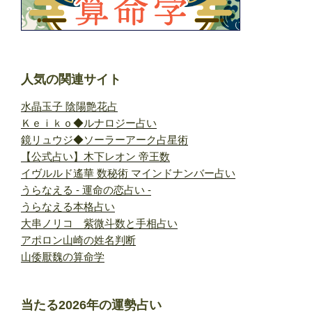
人気の関連サイト
水晶玉子 陰陽艶花占
Ｋｅｉｋｏ◆ルナロジー占い
鏡リュウジ◆ソーラーアーク占星術
【公式占い】木下レオン 帝王数
イヴルルド遙華 数秘術 マインドナンバー占い
うらなえる - 運命の恋占い -
うらなえる本格占い
大串ノリコ 紫微斗数と手相占い
アポロン山崎の姓名判断
山倭厭魏の算命学
当たる2026年の運勢占い