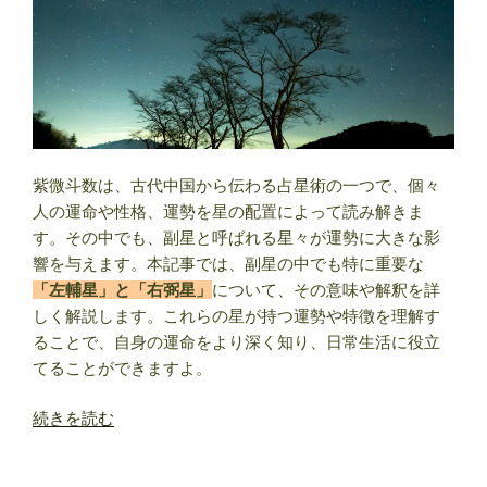
鉞
星】
意
味・
解
釈
と
紫微斗数は、古代中国から伝わる占星術の一つで、個々
は？”
人の運命や性格、運勢を星の配置によって読み解きま
の
す。その中でも、副星と呼ばれる星々が運勢に大きな影
響を与えます。本記事では、副星の中でも特に重要な
「左輔星」と「右弼星」
について、その意味や解釈を詳
しく解説します。これらの星が持つ運勢や特徴を理解す
ることで、自身の運命をより深く知り、日常生活に役立
てることができますよ。
“紫
続きを読む
微
斗