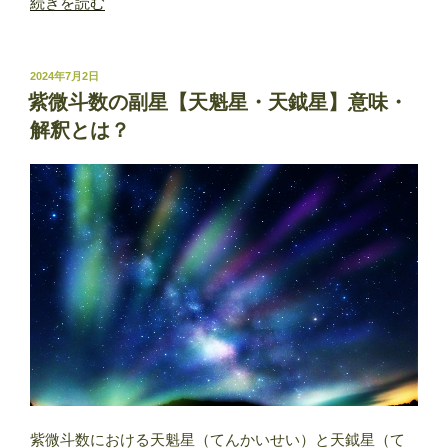
“紫
続きを読む
微
斗
数
投
2024年7月2日
稿
の
紫微斗数の副星【天魁星・天鉞星】意味・
日:
副
解釈とは？
星
【禄
存
星】
意
味・
解
釈
と
は？”
の
紫微斗数における天魁星（てんかいせい）と天鉞星（て