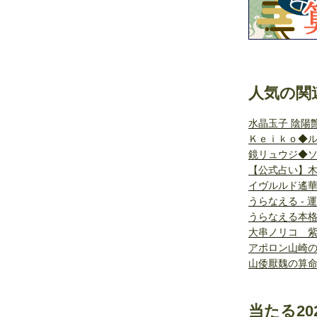
人気の関
水晶玉子 陰陽
Ｋｅｉｋｏ◆
鏡リュウジ◆
【公式占い】木
イヴルルド遙華
うらなえる - 
うらなえる本
大串ノリコ 
アポロン山崎
山倭厭魏の算
当たる20