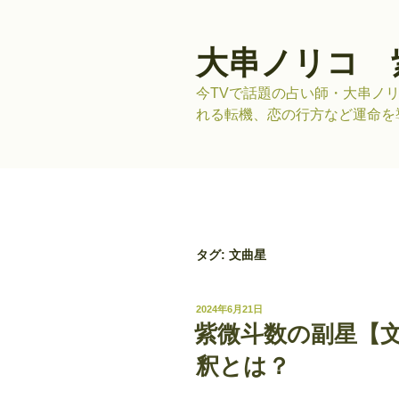
コ
ン
テ
大串ノリコ 
ン
今TVで話題の占い師・大串ノ
ツ
れる転機、恋の行方など運命を
へ
ス
キ
ッ
プ
タグ:
文曲星
投
2024年6月21日
稿
紫微斗数の副星【
日:
釈とは？