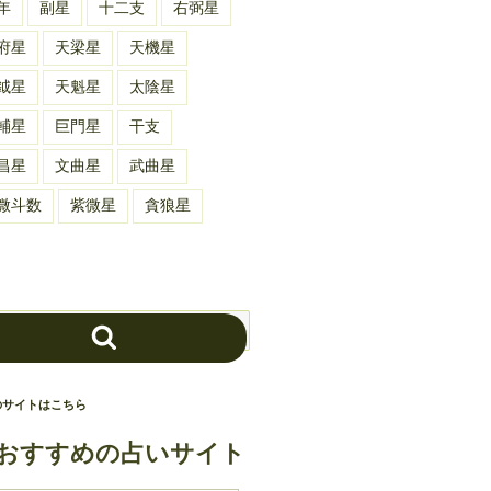
年
副星
十二支
右弼星
府星
天梁星
天機星
鉞星
天魁星
太陰星
輔星
巨門星
干支
昌星
文曲星
武曲星
微斗数
紫微星
貪狼星
検
索
のサイトはこちら
おすすめの占いサイト