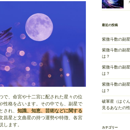
最近の投稿
紫微斗数の副
紫微斗数の副
は？
紫微斗数の副
は？
紫微斗数の副
は？
つで、命宮や十二宮に配された星々の位
破軍星（はぐ
や性格を占います。その中でも、副星で
見るあなたの
とされ、
知識、知恵、芸術などに関する
文昌星と文曲星の持つ運勢や特徴、各宮
説します。
カテゴリー