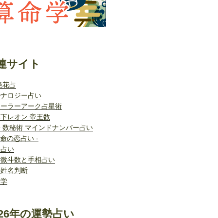
連サイト
艶花占
ルナロジー占い
ソーラーアーク占星術
下レオン 帝王数
 数秘術 マインドナンバー占い
運命の恋占い -
格占い
紫微斗数と手相占い
の姓名判断
命学
26年の運勢占い