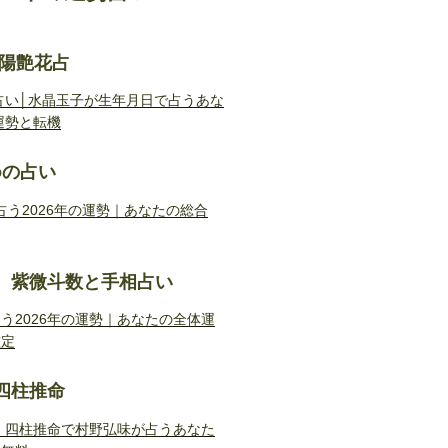
陰陽艶花占
勢占い│水晶玉子が生年月日で占うあな
運勢と転機
doの占い
Doが占う2026年の運勢｜あなたの総合
 紫微斗数と手相占い
う2026年の運勢｜あなたの全体運
鑑定
四柱推命
勢｜四柱推命で村野弘味が占うあなた