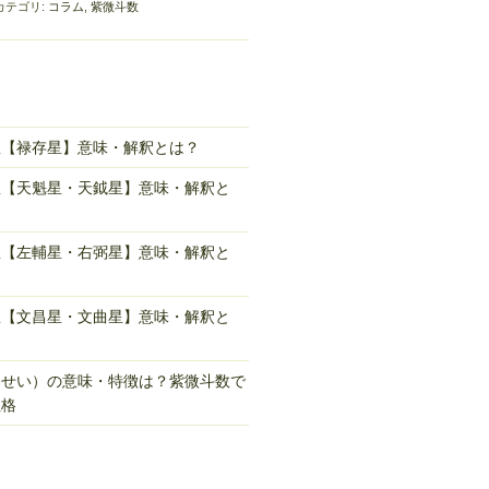
カテゴリ:
コラム
,
紫微斗数
星【禄存星】意味・解釈とは？
星【天魁星・天鉞星】意味・解釈と
星【左輔星・右弼星】意味・解釈と
星【文昌星・文曲星】意味・解釈と
んせい）の意味・特徴は？紫微斗数で
性格