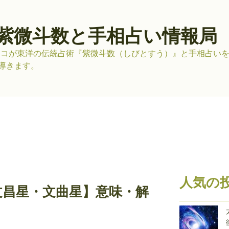
紫微斗数と手相占い情報局
リコが東洋の伝統占術『紫微斗数（しびとすう）』と手相占い
導きます。
人気の
文昌星・文曲星】意味・解