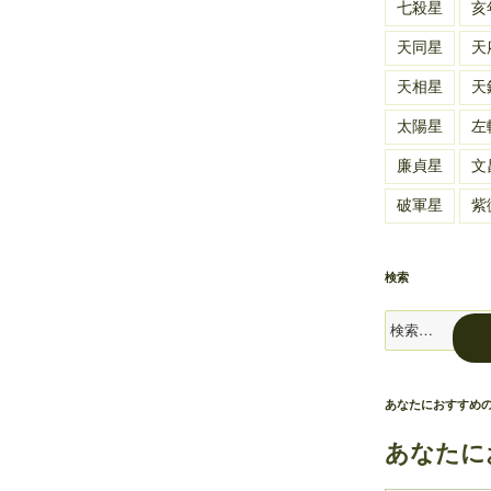
七殺星
亥
天同星
天
天相星
天
太陽星
左
廉貞星
文
破軍星
紫
検索
検
索:
あなたにおすすめ
あなたに