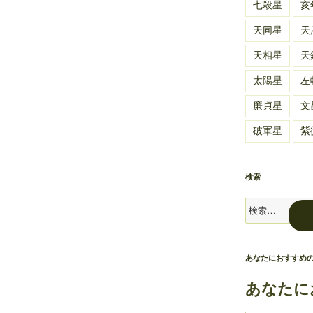
七殺星
亥
天同星
天
天相星
天
太陽星
左
廉貞星
文
破軍星
紫
検索
検
索:
あなたにおすすめ
あなたに