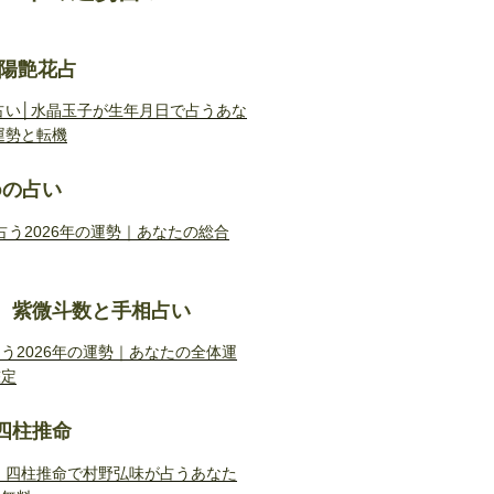
陰陽艶花占
勢占い│水晶玉子が生年月日で占うあな
運勢と転機
doの占い
Doが占う2026年の運勢｜あなたの総合
 紫微斗数と手相占い
う2026年の運勢｜あなたの全体運
鑑定
四柱推命
勢｜四柱推命で村野弘味が占うあなた