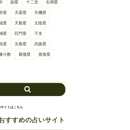
年
副星
十二支
右弼星
府星
天梁星
天機星
鉞星
天魁星
太陰星
輔星
巨門星
干支
昌星
文曲星
武曲星
微斗数
紫微星
貪狼星
検
索
のサイトはこちら
おすすめの占いサイト