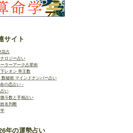
連サイト
艶花占
ルナロジー占い
ソーラーアーク占星術
下レオン 帝王数
 数秘術 マインドナンバー占い
運命の恋占い -
格占い
紫微斗数と手相占い
の姓名判断
命学
26年の運勢占い