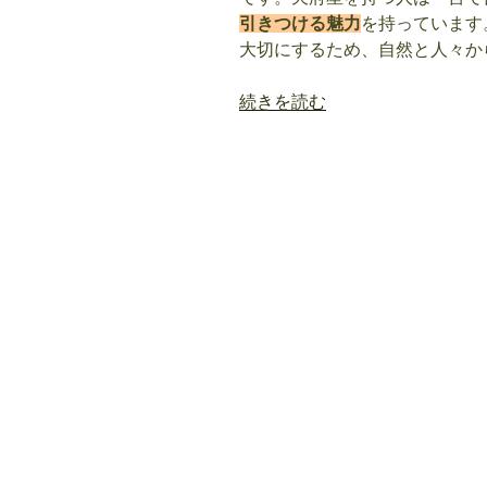
引きつける魅力
を持っています
大切にするため、自然と人々か
“天
続きを読む
府
星
（て
ん
ぷ
せ
い）
の
意
味・
特
徴
は？
紫