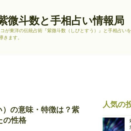
紫微斗数と手相占い情報局
リコが東洋の伝統占術『紫微斗数（しびとすう）』と手相占い
導きます。
人気の
い）の意味・特徴は？紫
たの性格