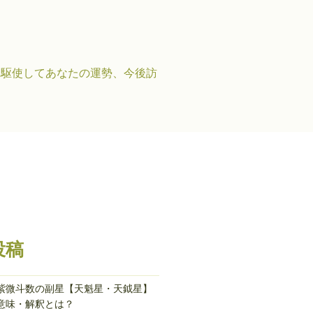
を駆使してあなたの運勢、今後訪
投稿
紫微斗数の副星【天魁星・天鉞星】
意味・解釈とは？