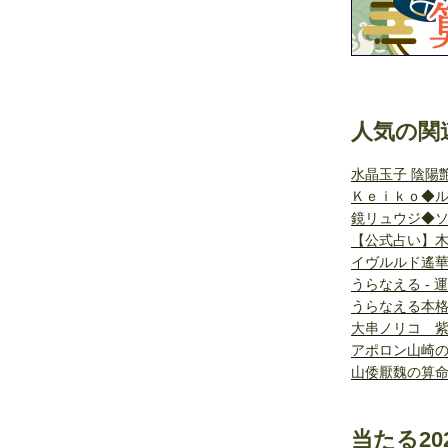
人気の関
水晶玉子 陰陽
Ｋｅｉｋｏ◆
鏡リュウジ◆
【公式占い】木
イヴルルド遙華
うらなえる - 
うらなえる本
大串ノリコ 
アポロン山崎
山倭厭魏の算
当たる20