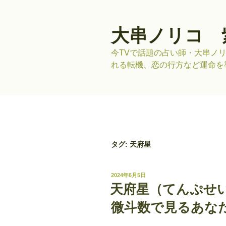
コ
ン
テ
大串ノリコ 
ン
今TVで話題の占い師・大串ノ
ツ
れる転機、恋の行方など運命を
へ
ス
キ
ッ
プ
タグ:
天府星
投
2024年6月5日
稿
天府星（てんぷせ
日:
微斗数で見るあな