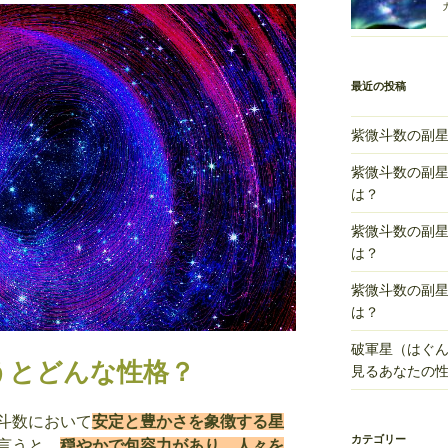
最近の投稿
紫微斗数の副
紫微斗数の副
は？
紫微斗数の副
は？
紫微斗数の副
は？
破軍星（はぐ
うとどんな性格？
見るあなたの
斗数において
安定と豊かさを象徴する星
カテゴリー
言うと、
穏やかで包容力があり、人々を