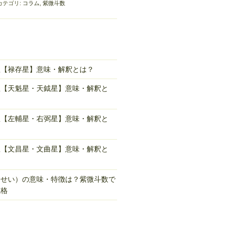
カテゴリ:
コラム
,
紫微斗数
星【禄存星】意味・解釈とは？
星【天魁星・天鉞星】意味・解釈と
星【左輔星・右弼星】意味・解釈と
星【文昌星・文曲星】意味・解釈と
んせい）の意味・特徴は？紫微斗数で
性格