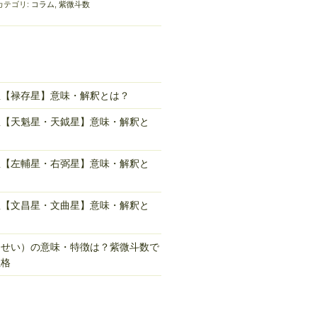
カテゴリ:
コラム
,
紫微斗数
星【禄存星】意味・解釈とは？
星【天魁星・天鉞星】意味・解釈と
星【左輔星・右弼星】意味・解釈と
星【文昌星・文曲星】意味・解釈と
んせい）の意味・特徴は？紫微斗数で
性格