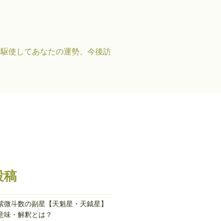
を駆使してあなたの運勢、今後訪
投稿
紫微斗数の副星【天魁星・天鉞星】
意味・解釈とは？