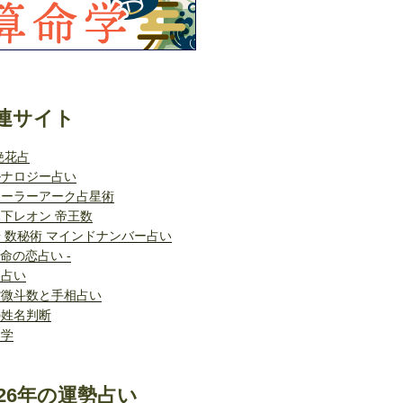
連サイト
艶花占
ルナロジー占い
ソーラーアーク占星術
下レオン 帝王数
 数秘術 マインドナンバー占い
運命の恋占い -
格占い
紫微斗数と手相占い
の姓名判断
命学
26年の運勢占い