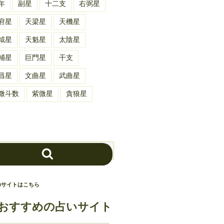
年
副星
十二支
右弼星
府星
天梁星
天機星
鉞星
天魁星
太陰星
輔星
巨門星
干支
昌星
文曲星
武曲星
微斗数
紫微星
貪狼星
検
索
のサイトはこちら
おすすめの占いサイト