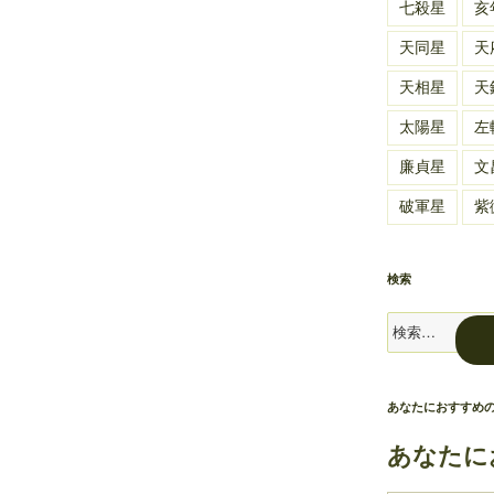
七殺星
亥
天同星
天
天相星
天
太陽星
左
廉貞星
文
破軍星
紫
検索
検
索:
あなたにおすすめ
あなたに