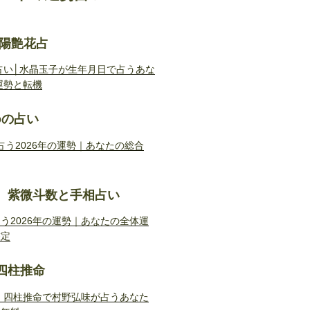
陰陽艶花占
勢占い│水晶玉子が生年月日で占うあな
運勢と転機
doの占い
Doが占う2026年の運勢｜あなたの総合
 紫微斗数と手相占い
う2026年の運勢｜あなたの全体運
鑑定
四柱推命
勢｜四柱推命で村野弘味が占うあなた