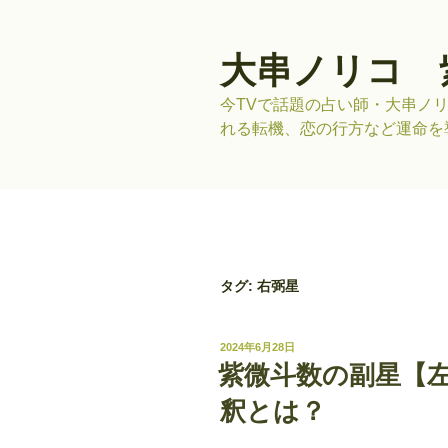
コ
ン
テ
大串ノリコ 
ン
今TVで話題の占い師・大串ノ
ツ
れる転機、恋の行方など運命を
へ
ス
キ
ッ
プ
タグ:
右弼星
投
2024年6月28日
稿
紫微斗数の副星【
日:
釈とは？