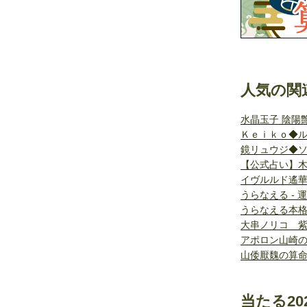
人気の関
水晶玉子 陰陽
Ｋｅｉｋｏ◆
鏡リュウジ◆
【公式占い】木
イヴルルド遙華
うらなえる - 
うらなえる本
大串ノリコ 
アポロン山崎
山倭厭魏の算
当たる20