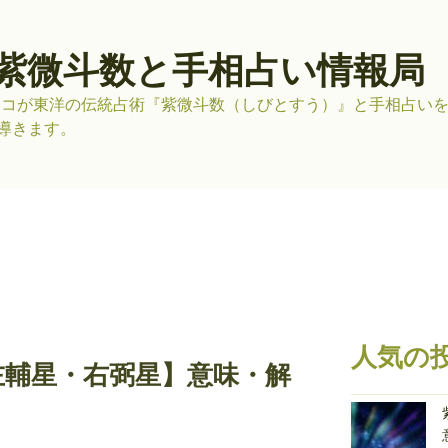
紫微斗数と手相占い情報局
リコが東洋の伝統占術『紫微斗数（しびとすう）』と手相占い
導きます。
人気の
左輔星・右弼星】意味・解