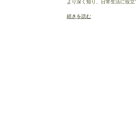
より深く知り、日常生活に役立
“紫
続きを読む
微
斗
数
の
副
星
【左
輔
星・
右
弼
星】
意
味・
解
釈