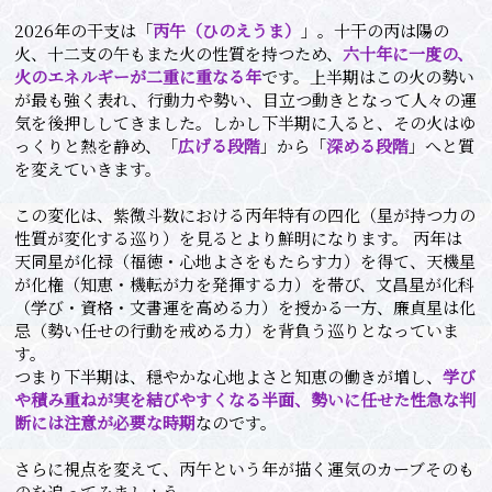
2026年の干支は「
丙午（ひのえうま）
」。十干の丙は陽の
火、十二支の午もまた火の性質を持つため、
六十年に一度の、
火のエネルギーが二重に重なる年
です。上半期はこの火の勢い
が最も強く表れ、行動力や勢い、目立つ動きとなって人々の運
気を後押ししてきました。しかし下半期に入ると、その火はゆ
っくりと熱を静め、「
広げる段階
」から「
深める段階
」へと質
を変えていきます。
この変化は、紫微斗数における丙年特有の四化（星が持つ力の
性質が変化する巡り）を見るとより鮮明になります。 丙年は
天同星が化禄（福徳・心地よさをもたらす力）を得て、天機星
が化権（知恵・機転が力を発揮する力）を帯び、文昌星が化科
（学び・資格・文書運を高める力）を授かる一方、廉貞星は化
忌（勢い任せの行動を戒める力）を背負う巡りとなっていま
す。
つまり下半期は、穏やかな心地よさと知恵の働きが増し、
学び
や積み重ねが実を結びやすくなる半面、勢いに任せた性急な判
断には注意が必要な時期
なのです。
さらに視点を変えて、丙午という年が描く運気のカーブそのも
のを追ってみましょう。