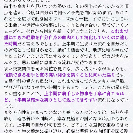
前半で高まりを見せていた勢いは、年の後半に差しかかると頂
点を越え、今度は自分の内側へと矛先を向け始めます。あれこ
れと手を広げて動き回るフェーズから一転、すでに手にしてい
る出会いや進行中の物事にじっくりと向き合い、育てていくフ
ェーズへ。ゼロから何かを新しく起こすことよりも、
これまで
重ねてきた経験を自分自身の血肉として消化していくのに適し
た時期
だと言えるでしょう。上半期に生まれた流れを自分だけ
の運気として根付かせる、絶好の機会です。地道に積み重ねて
きたことをいよいよ形にするタイミングであり、努力が実を結
んだり、思わぬ縁に恵まれる流れが期待できます。
また交友関係を司る宮位を見ても、広く浅くつながるよりも、
信頼できる相手と質の高い関係を築くことに向いた巡り
です。
文昌化科の働きも重なり、これまで培ってきたスキルや経験、
学びが形になりやすい時期でもあるでしょう。これらの星の巡
りが重なることで、
上半期に着手した物事を丁寧に育てるほ
ど、下半期は確かな実りとして返ってきやすい
流れになってい
ます。
まだ方向性が定まっていないと感じる方にとっては、焦りを手
放し、落ち着いた判断と丁寧な見極めが鍵となる時期でもあり
ます。上半期の自分が何を望み、どのような選択を重ねてきた
のか。前半を静かに振り返り、必要な準備や方向修正を図る期