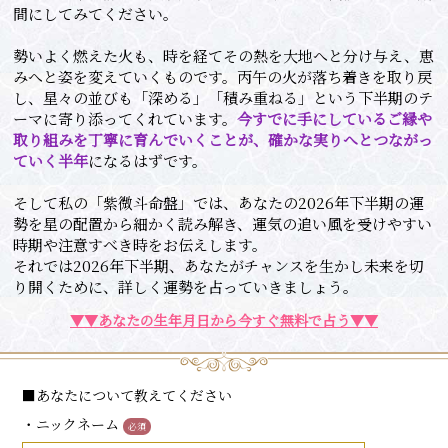
間にしてみてください。
勢いよく燃えた火も、時を経てその熱を大地へと分け与え、恵
みへと姿を変えていくものです。丙午の火が落ち着きを取り戻
し、星々の並びも「深める」「積み重ねる」という下半期のテ
ーマに寄り添ってくれています。
今すでに手にしているご縁や
取り組みを丁寧に育んでいくことが、確かな実りへとつながっ
ていく半年
になるはずです。
そして私の「紫微斗命盤」では、あなたの2026年下半期の運
勢を星の配置から細かく読み解き、運気の追い風を受けやすい
時期や注意すべき時をお伝えします。
それでは2026年下半期、あなたがチャンスを生かし未来を切
り開くために、詳しく運勢を占っていきましょう。
▼▼あなたの生年月日から今すぐ無料で占う▼▼
■あなたについて教えてください
・ニックネーム
必須