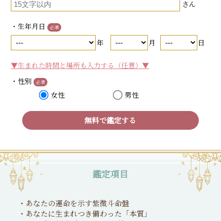
さん
・生年月日
必須
年
月
日
▼生まれた時間と場所も入力する（任意）▼
・性別
必須
女性
男性
無料で鑑定する
鑑定項目
・あなたの運命を示す紫微斗命盤
・あなたに生まれつき備わった「本質」