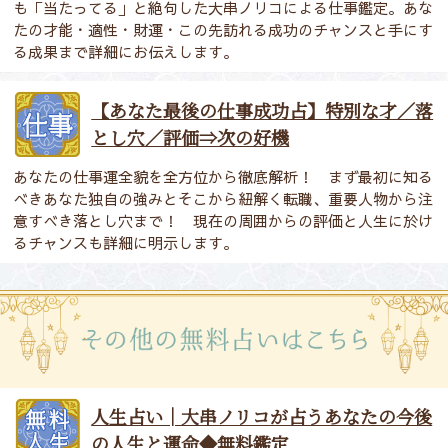
も「当たってる」と絶句した大串ノリコによる仕事鑑定。あな
たの才能・適性・財運・この先訪れる成功のチャンスと手にす
る成果まで詳細にお伝えします。
【あなた最後の仕事成功占】特別な才／落
とし穴／評価⇒次の好機
あなたの仕事運全貌を全方位から徹底解析！ まず最初に知る
べきあなた独自の強みとそこから紐解く転職、重要人物から注
意すべき落とし穴まで！ 現在の周囲からの評価と人生に於け
るチャンスも詳細に明示します。
人生占い│大串ノリコが占うあなたの今後
の人生と運命◆無料鑑定