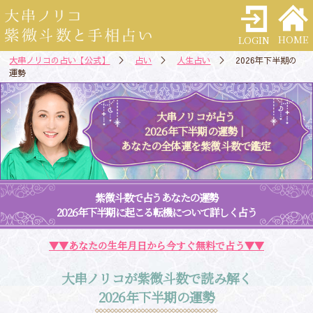
HOME
LOGIN
大串ノリコの占い【公式】
＞
占い
＞
人生占い
＞ 2026年下半期の
運勢
大串ノリコが占う
2026年下半期の運勢｜
あなたの全体運を紫微斗数で鑑定
紫微斗数で占うあなたの運勢
2026年下半期に起こる転機について詳しく占う
▼▼あなたの生年月日から今すぐ無料で占う▼▼
大串ノリコが紫微斗数で読み解く
2026年下半期の運勢