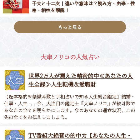
干支と十二支｜違いや意味は？読み方・由来・性
格・相性を解説！
もっと見る
大串ノリコの人気占い
世界2万人が震えた精密的中≪あなたの人
生全録≫人生転機＆愛職財
【超本格的※紫微斗数と手相占いで知る人生総合鑑定】結婚・
仕事・人生……今、大注目の鑑定士『大串ノリコ』が絞斗数で
あなたの全てを明らかにします。今のあなたの運命状況、この
先の全てをお伝えしましょう。
TV番組大絶賛の的中力【あなたの人生・