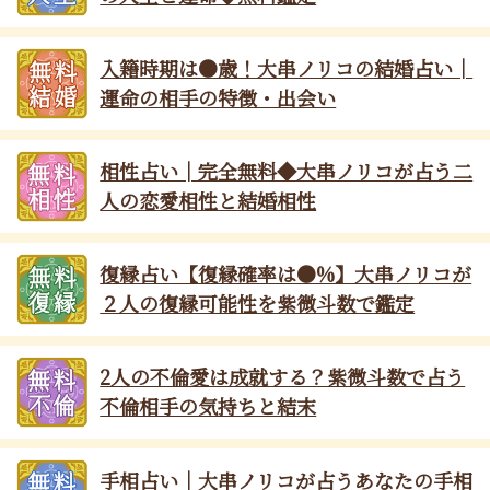
入籍時期は●歳！大串ノリコの結婚占い│
運命の相手の特徴・出会い
相性占い│完全無料◆大串ノリコが占う二
人の恋愛相性と結婚相性
復縁占い【復縁確率は●%】大串ノリコが
２人の復縁可能性を紫微斗数で鑑定
2人の不倫愛は成就する？紫微斗数で占う
不倫相手の気持ちと結末
手相占い│大串ノリコが占うあなたの手相