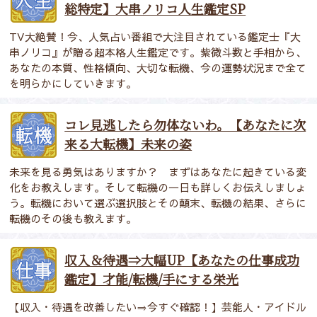
総特定】大串ノリコ人生鑑定SP
TV大絶賛！今、人気占い番組で大注目されている鑑定士『大
串ノリコ』が贈る超本格人生鑑定です。紫微斗数と手相から、
あなたの本質、性格傾向、大切な転機、今の運勢状況まで全て
を明らかにしていきます。
コレ見逃したら勿体ないわ。【あなたに次
来る大転機】未来の姿
未来を見る勇気はありますか？ まずはあなたに起きている変
化をお教えします。そして転機の一日も詳しくお伝えしましょ
う。転機において選ぶ選択肢とその顛末、転機の結果、さらに
転機のその後も教えます。
収入＆待遇⇒大幅UP【あなたの仕事成功
鑑定】才能/転機/手にする栄光
【収入・待遇を改善したい⇒今すぐ確認！】芸能人・アイドル