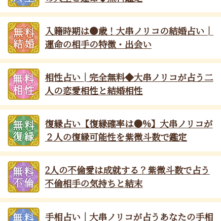
入籍時期は●歳！大串ノリコの結婚占い│
運命の相手の特徴・出会い
相性占い│完全無料◆大串ノリコが占う二
人の恋愛相性と結婚相性
復縁占い【復縁確率は●%】大串ノリコが
２人の復縁可能性を紫微斗数で鑑定
2人の不倫愛は成就する？紫微斗数で占う
不倫相手の気持ちと結末
手相占い│大串ノリコが占うあなたの手相