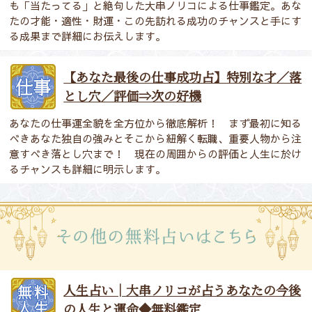
も「当たってる」と絶句した大串ノリコによる仕事鑑定。あな
たの才能・適性・財運・この先訪れる成功のチャンスと手にす
る成果まで詳細にお伝えします。
【あなた最後の仕事成功占】特別な才／落
とし穴／評価⇒次の好機
あなたの仕事運全貌を全方位から徹底解析！ まず最初に知る
べきあなた独自の強みとそこから紐解く転職、重要人物から注
意すべき落とし穴まで！ 現在の周囲からの評価と人生に於け
るチャンスも詳細に明示します。
人生占い│大串ノリコが占うあなたの今後
の人生と運命◆無料鑑定