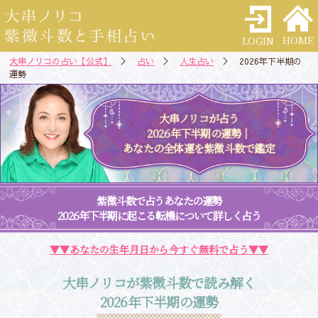
HOME
LOGIN
大串ノリコの占い【公式】
＞
占い
＞
人生占い
＞ 2026年下半期の
運勢
大串ノリコが占う
2026年下半期の運勢｜
あなたの全体運を紫微斗数で鑑定
紫微斗数で占うあなたの運勢
2026年下半期に起こる転機について詳しく占う
▼▼あなたの生年月日から今すぐ無料で占う▼▼
大串ノリコが紫微斗数で読み解く
2026年下半期の運勢