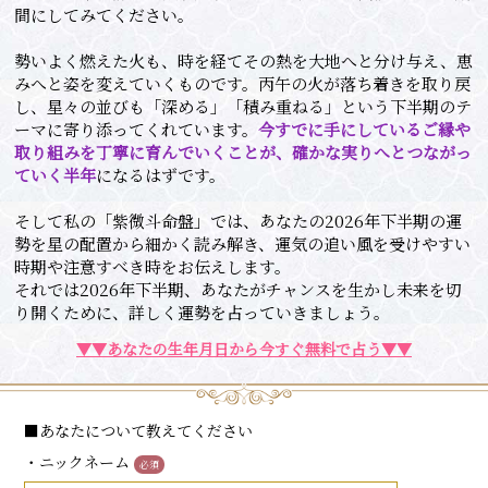
間にしてみてください。
勢いよく燃えた火も、時を経てその熱を大地へと分け与え、恵
みへと姿を変えていくものです。丙午の火が落ち着きを取り戻
し、星々の並びも「深める」「積み重ねる」という下半期のテ
ーマに寄り添ってくれています。
今すでに手にしているご縁や
取り組みを丁寧に育んでいくことが、確かな実りへとつながっ
ていく半年
になるはずです。
そして私の「紫微斗命盤」では、あなたの2026年下半期の運
勢を星の配置から細かく読み解き、運気の追い風を受けやすい
時期や注意すべき時をお伝えします。
それでは2026年下半期、あなたがチャンスを生かし未来を切
り開くために、詳しく運勢を占っていきましょう。
▼▼あなたの生年月日から今すぐ無料で占う▼▼
■あなたについて教えてください
・ニックネーム
必須