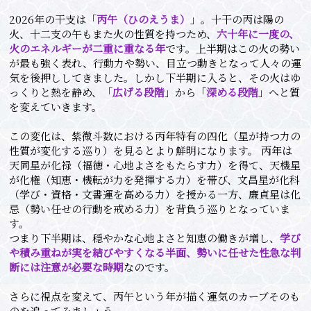
2026年の干支は「
丙午（ひのえうま）
」。十干の丙は陽の
火、十二支の午もまた火の性質を持つため、
六十年に一度の、
火のエネルギーが二重に重なる年
です。上半期はこの火の勢い
が最も強く表れ、行動力や勢い、目立つ動きとなって人々の運
気を後押ししてきました。しかし下半期に入ると、その火はゆ
っくりと熱を静め、「
広げる段階
」から「
深める段階
」へと質
を変えていきます。
この変化は、紫微斗数における丙年特有の四化（星が持つ力の
性質が変化する巡り）を見るとより鮮明になります。 丙年は
天同星が化禄（福徳・心地よさをもたらす力）を得て、天機星
が化権（知恵・機転が力を発揮する力）を帯び、文昌星が化科
（学び・資格・文書運を高める力）を授かる一方、廉貞星は化
忌（勢い任せの行動を戒める力）を背負う巡りとなっていま
す。
つまり下半期は、穏やかな心地よさと知恵の働きが増し、
学び
や積み重ねが実を結びやすくなる半面、勢いに任せた性急な判
断には注意が必要な時期
なのです。
さらに視点を変えて、丙午という年が描く運気のカーブそのも
のを追ってみましょう。