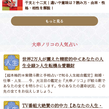
干支と十二支｜違いや意味は？読み方・由来・性
格・相性を解説！
もっと見る
大串ノリコの人気占い
世界2万人が震えた精密的中≪あなたの人
生全録≫人生転機＆愛職財
【超本格的※紫微斗数と手相占いで知る人生総合鑑定】結婚・
仕事・人生……今、大注目の鑑定士『大串ノリコ』が絞斗数で
あなたの全てを明らかにします。今のあなたの運命状況、この
先の全てをお伝えしましょう。
TV番組大絶賛の的中力【あなたの人生・