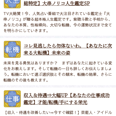
総特定】大串ノリコ人生鑑定SP
TV大絶賛！今、人気占い番組で大注目されている鑑定士『大
串ノリコ』が贈る超本格人生鑑定です。紫微斗数と手相から、
あなたの本質、性格傾向、大切な転機、今の運勢状況まで全て
を明らかにしていきます。
コレ見逃したら勿体ないわ。【あなたに次
来る大転機】未来の姿
未来を見る勇気はありますか？ まずはあなたに起きている変
化をお教えします。そして転機の一日も詳しくお伝えしましょ
う。転機において選ぶ選択肢とその顛末、転機の結果、さらに
転機のその後も教えます。
収入＆待遇⇒大幅UP【あなたの仕事成功
鑑定】才能/転機/手にする栄光
【収入・待遇を改善したい⇒今すぐ確認！】芸能人・アイドル