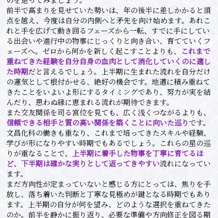
前半で高まりを見せていた勢いは、年の後半に差しかかると頂
点を越え、今度は自分の内側へと矛先を向け始めます。あれこ
れと手を広げて動き回るフェーズから一転、すでに手にしてい
る出会いや進行中の物事にじっくりと向き合い、育てていくフ
ェーズへ。ゼロから何かを新しく起こすことよりも、
これまで
重ねてきた経験を自分自身の血肉として消化していくのに適し
た時期
だと言えるでしょう。上半期に生まれた流れを自分だけ
の運気として根付かせる、絶好の機会です。地道に積み重ねて
きたことをいよいよ形にするタイミングであり、努力が実を結
んだり、思わぬ縁に恵まれる流れが期待できます。
また交友関係を司る宮位を見ても、広く浅くつながるよりも、
信頼できる相手と質の高い関係を築くことに向いた巡り
です。
文昌化科の働きも重なり、これまで培ってきたスキルや経験、
学びが形になりやすい時期でもあるでしょう。これらの星の巡
りが重なることで、
上半期に着手した物事を丁寧に育てるほ
ど、下半期は確かな実りとして返ってきやすい
流れになってい
ます。
まだ方向性が定まっていないと感じる方にとっては、焦りを手
放し、落ち着いた判断と丁寧な見極めが鍵となる時期でもあり
ます。上半期の自分が何を望み、どのような選択を重ねてきた
のか。前半を静かに振り返り、必要な準備や方向修正を図る期