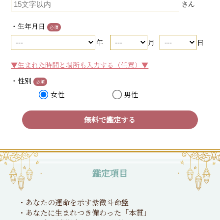
さん
・生年月日
必須
年
月
日
▼生まれた時間と場所も入力する（任意）▼
・性別
必須
女性
男性
無料で鑑定する
鑑定項目
・あなたの運命を示す紫微斗命盤
・あなたに生まれつき備わった「本質」